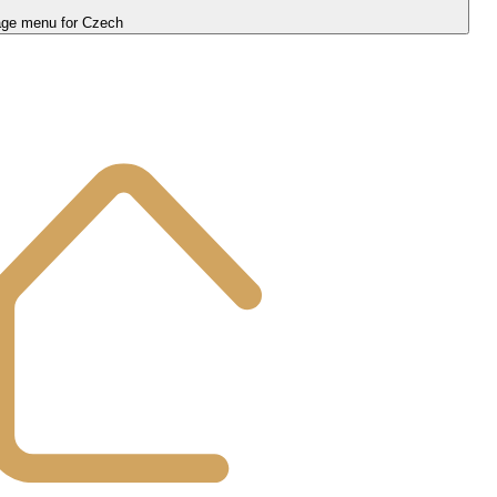
ge menu for
Czech