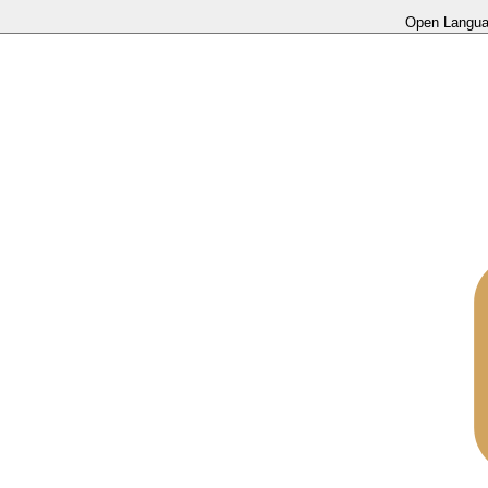
Open Langua