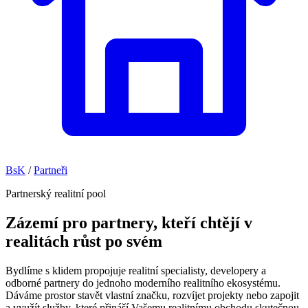
BsK
/
Partneři
Partnerský realitní pool
Zázemí pro partnery, kteří chtějí v
realitách růst po svém
Bydlíme s klidem propojuje realitní specialisty, developery a
odborné partnery do jednoho moderního realitního ekosystému.
Dáváme prostor stavět vlastní značku, rozvíjet projekty nebo zapojit
a využít služby, které přináší Vašemu realitnímu obchodu skutečnou