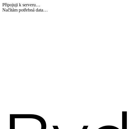
Připojuji k serveru…
Dokončuji inicializaci…