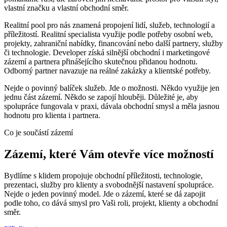
vlastní značku a vlastní obchodní směr.
Realitní pool pro nás znamená propojení lidí, služeb, technologií a
příležitostí. Realitní specialista využije podle potřeby osobní web,
projekty, zahraniční nabídky, financování nebo další partnery, služby
či technologie. Developer získá silnější obchodní i marketingové
zázemí a partnera přinášejícího skutečnou přidanou hodnotu.
Odborný partner navazuje na reálné zakázky a klientské potřeby.
Nejde o povinný balíček služeb. Jde o možnosti. Někdo využije jen
jednu část zázemí. Někdo se zapojí hlouběji. Důležité je, aby
spolupráce fungovala v praxi, dávala obchodní smysl a měla jasnou
hodnotu pro klienta i partnera.
Co je součástí zázemí
Zázemí, které Vám otevře více možností
Bydlíme s klidem propojuje obchodní příležitosti, technologie,
prezentaci, služby pro klienty a svobodnější nastavení spolupráce.
Nejde o jeden povinný model. Jde o zázemí, které se dá zapojit
podle toho, co dává smysl pro Vaši roli, projekt, klienty a obchodní
směr.