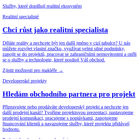
Služby, které doplňují realitní ekosystém
Realitní specialisté
Chci růst jako realitní specialista
Děláte reality a nechcete být jen další jméno v cizí tabulce? U nás
můžete rozvíjet vlastní značku, využívat velmi silné podmínky,
zapojit se do projektů, pracovat se zahraničními nemovitostmi a opřít
se o služby a technologie, které posilují Váš obchod.
Zjistit možnosti pro makléře
→
Developerské projekty
Hledám obchodního partnera pro projekt
Připravujete nebo prodáváte developerský projekt a nechcete jen
další prodejní kanál? Tvoříme projektovou prezentaci, nastavujeme
prodejní komunikaci, pracujeme s poptávkami, zapojujeme
financování klientů a navazujeme služby, které projektu přidávají
hodnotu.