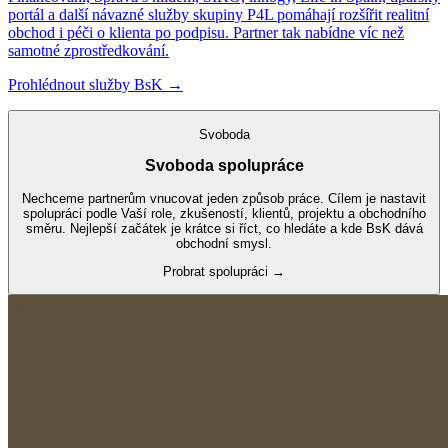
portál a další návazné služby skupiny P4L pomáhají rozšířit realitní
obchod i péči o klienta po podpisu. Partner tak nabídne víc než
samotné zprostředkování.
Prohlédnout služby BsK
→
Svoboda
Svoboda spolupráce
Nechceme partnerům vnucovat jeden způsob práce. Cílem je nastavit
spolupráci podle Vaší role, zkušeností, klientů, projektu a obchodního
směru. Nejlepší začátek je krátce si říct, co hledáte a kde BsK dává
obchodní smysl.
Probrat spolupráci
→