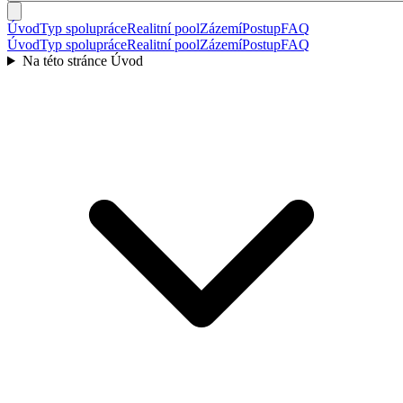
Úvod
Typ spolupráce
Realitní pool
Zázemí
Postup
FAQ
Úvod
Typ spolupráce
Realitní pool
Zázemí
Postup
FAQ
Na této stránce
Úvod