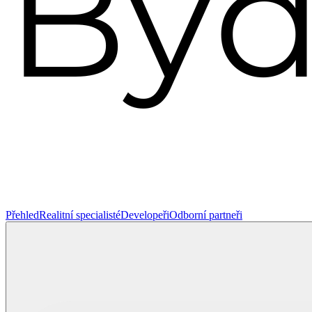
Přehled
Realitní specialisté
Developeři
Odborní partneři