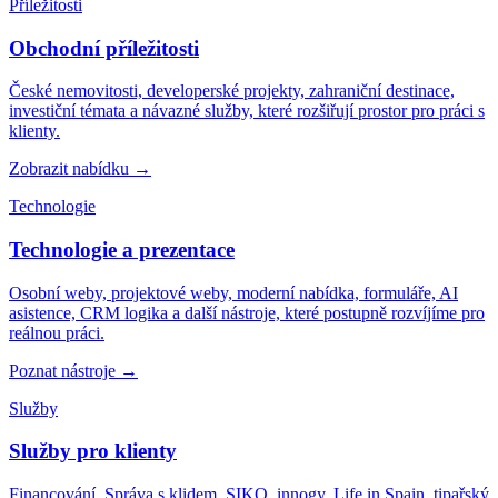
Příležitosti
Obchodní příležitosti
České nemovitosti, developerské projekty, zahraniční destinace,
investiční témata a návazné služby, které rozšiřují prostor pro práci s
klienty.
Zobrazit nabídku
→
Technologie
Technologie a prezentace
Osobní weby, projektové weby, moderní nabídka, formuláře, AI
asistence, CRM logika a další nástroje, které postupně rozvíjíme pro
reálnou práci.
Poznat nástroje
→
Služby
Služby pro klienty
Financování, Správa s klidem, SIKO, innogy, Life in Spain, tipařský