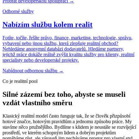
Probrat developerskou spolupráci
→
Odborné služby
Nabízím službu kolem realit
Fotíte, točíte, řešíte právo, finance, marketing, technologie, správu,
vybavení nebo jinou službu, která zlepšuje realitní obchod?
Nehledáme anonymní databázi dodavatelů. Hledáme partnery,
jejichž práce dokáže reálně zvýšit kvalitu služby pro klienty, realitní
specialisty nebo developerské projekty.
Nabídnout odbornou službu
→
Co je realitní pool
Silné zázemí bez toho, abyste se museli
vzdát vlastního směru
Klasický realitní model často funguje tak, že se člověk přizpůsobí
hotové značce, hotovým pravidlům a jednomu způsobu práce. My
stavíme něco pružnějšího. Bydlíme s klidem je neustále se rozvíjející
prostředí, ve kterém schopným lidem a dobrým projektům
pomáháme růst, ale zároveň jim necháváme prostor pro vlastní styl,