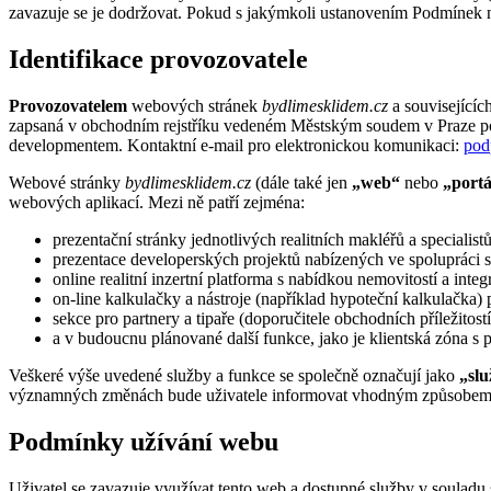
zavazuje se je dodržovat. Pokud s jakýmkoli ustanovením Podmínek n
Identifikace provozovatele
Provozovatelem
webových stránek
bydlimesklidem.cz
a souvisejícíc
zapsaná v obchodním rejstříku vedeném Městským soudem v Praze p
developmentem. Kontaktní e-mail pro elektronickou komunikaci:
pod
Webové stránky
bydlimesklidem.cz
(dále také jen
„web“
nebo
„portá
webových aplikací. Mezi ně patří zejména:
prezentační stránky jednotlivých realitních makléřů a specialist
prezentace developerských projektů nabízených ve spolupráci s
online realitní inzertní platforma s nabídkou nemovitostí a int
on-line kalkulačky a nástroje (například hypoteční kalkulačka) p
sekce pro partnery a tipaře (doporučitele obchodních příležitostí
a v budoucnu plánované další funkce, jako je klientská zóna s 
Veškeré výše uvedené služby a funkce se společně označují jako
„slu
významných změnách bude uživatele informovat vhodným způsobem
Podmínky užívání webu
Uživatel se zavazuje využívat tento web a dostupné služby v soulad