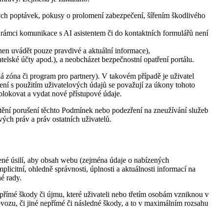
vých poptávek, pokusy o prolomení zabezpečení, šířením škodlivého
 v rámci komunikace s AI asistentem či do kontaktních formulářů není
inen uvádět pouze pravdivé a aktuální informace),
atelské účty apod.), a neobcházet bezpečnostní opatření portálu.
ká zóna či program pro partnery). V takovém případě je uživatel
šení s použitím uživatelových údajů se považují za úkony tohoto
blokovat a vydat nové přístupové údaje.
štění porušení těchto Podmínek nebo podezření na zneužívání služeb
vých práv a práv ostatních uživatelů.
ené úsilí, aby obsah webu (zejména údaje o nabízených
licitní, ohledně správnosti, úplnosti a aktuálnosti informací na
é rady.
epřímé škody či újmu, které uživateli nebo třetím osobám vzniknou v
vozu, či jiné nepřímé či následné škody, a to v maximálním rozsahu