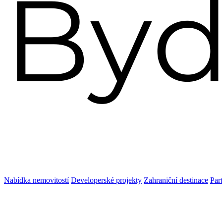
Nabídka nemovitostí
Developerské projekty
Zahraniční destinace
Par