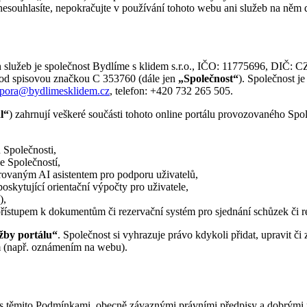
esouhlasíte, nepokračujte v používání tohoto webu ani služeb na něm
h služeb je společnost Bydlíme s klidem s.r.o., IČO: 11775696, DIČ: 
od spisovou značkou C 353760 (dále jen
„Společnost“
). Společnost je
pora@bydlimesklidem.cz
, telefon: +420 732 265 505.
l“
) zahrnují veškeré součásti tohoto online portálu provozovaného Sp
ů Společnosti,
e Společností,
egrovaným AI asistentem pro podporu uživatelů,
oskytující orientační výpočty pro uživatele,
),
přístupem k dokumentům či rezervační systém pro sjednání schůzek či r
žby portálu“
. Společnost si vyhrazuje právo kdykoli přidat, upravit či
 (např. oznámením na webu).
u s těmito Podmínkami, obecně závaznými právními předpisy a dobrými