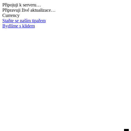
Připojuji k serveru…
Připravuji živé aktualizace…
Currency
Staňte se naším tipařem
Bydlíme s klidem