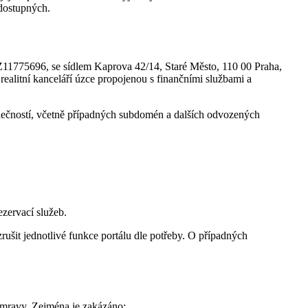
 dostupných.
CZ11775696, se sídlem Kaprova 42/14, Staré Město, 110 00 Praha,
 realitní kanceláří úzce propojenou s finančními službami a
olečností, včetně případných subdomén a dalších odvozených
ezervací služeb.
 zrušit jednotlivé funkce portálu dle potřeby. O případných
 mravy. Zejména je zakázáno: