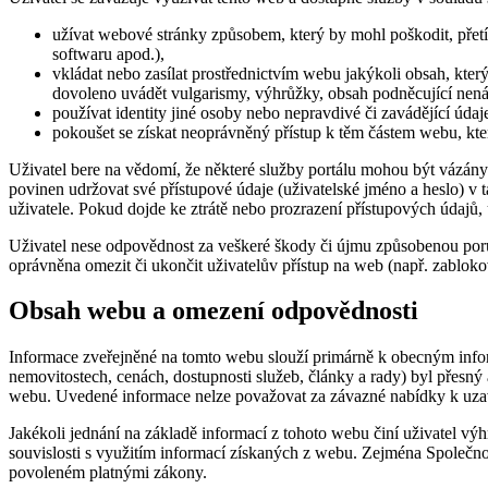
užívat webové stránky způsobem, který by mohl poškodit, přetí
softwaru apod.),
vkládat nebo zasílat prostřednictvím webu jakýkoli obsah, který
dovoleno uvádět vulgarismy, výhrůžky, obsah podněcující nenáv
používat identity jiné osoby nebo nepravdivé či zavádějící údaj
pokoušet se získat neoprávněný přístup k těm částem webu, které
Uživatel bere na vědomí, že některé služby portálu mohou být vázány 
povinen udržovat své přístupové údaje (uživatelské jméno a heslo) v t
uživatele. Pokud dojde ke ztrátě nebo prozrazení přístupových údajů,
Uživatel nese odpovědnost za veškeré škody či újmu způsobenou poruš
oprávněna omezit či ukončit uživatelův přístup na web (např. zablokova
Obsah webu a omezení odpovědnosti
Informace zveřejněné na tomto webu slouží primárně k obecným inform
nemovitostech, cenách, dostupnosti služeb, články a rady) byl přesný a
webu. Uvedené informace nelze považovat za závazné nabídky k uzavře
Jakékoli jednání na základě informací z tohoto webu činí uživatel vý
souvislosti s využitím informací získaných z webu. Zejména Společno
povoleném platnými zákony.