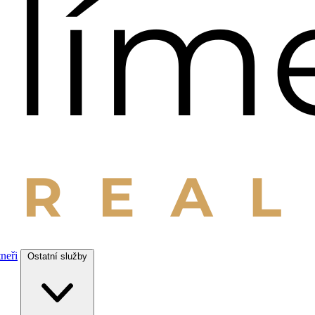
tneři
Ostatní služby