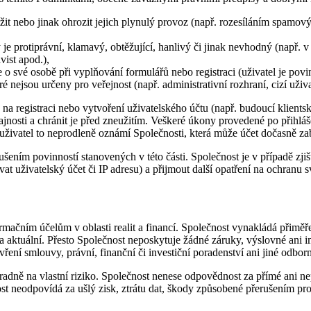
žit nebo jinak ohrozit jejich plynulý provoz (např. rozesíláním spamo
 je protiprávní, klamavý, obtěžující, hanlivý či jinak nevhodný (např.
ist apod.),
e o své osobě při vyplňování formulářů nebo registraci (uživatel je pov
 nejsou určeny pro veřejnost (např. administrativní rozhraní, cizí uživ
na registraci nebo vytvoření uživatelského účtu (např. budoucí klients
ajnosti a chránit je před zneužitím. Veškeré úkony provedené po přihlá
 uživatel to neprodleně oznámí Společnosti, která může účet dočasně za
ením povinností stanovených v této části. Společnost je v případě zji
t uživatelský účet či IP adresu) a přijmout další opatření na ochranu s
ačním účelům v oblasti realit a financí. Společnost vynakládá přiměř
 aktuální. Přesto Společnost neposkytuje žádné záruky, výslovné ani imp
ní smlouvy, právní, finanční či investiční poradenství ani jiné odborn
hradně na vlastní riziko. Společnost nenese odpovědnost za přímé ani n
st neodpovídá za ušlý zisk, ztrátu dat, škody způsobené přerušením pro