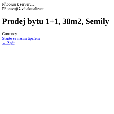
Připojuji k serveru…
Načítám potřebná data…
Prodej bytu 1+1, 38m2, Semily
Currency
Staňte se naším tipařem
←
Zpět