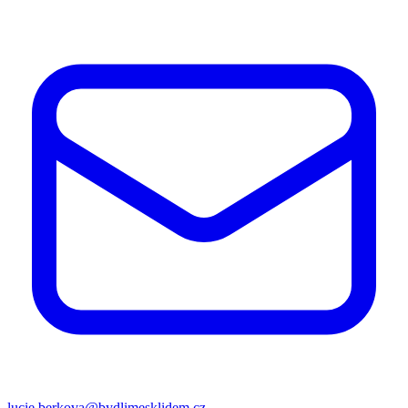
lucie.berkova@bydlimesklidem.cz