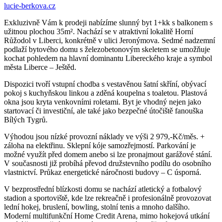
lucie-berkova.cz
Exkluzivně Vám k prodeji nabízíme slunný byt 1+kk s balkonem s
užitnou plochou 35m². Nachází se v atraktivní lokalitě Horní
Růžodol v Liberci, konkrétně v ulici Jeronýmova. Sedmé nadzemní
podlaží bytového domu s železobetonovým skeletem se umožňuje
kochat pohledem na hlavní dominantu Libereckého kraje a symbol
města Liberce – Ještěd.
Dispozici tvoří vstupní chodba s vestavěnou šatní skříní, obývací
pokoj s kuchyňskou linkou a zděná koupelna s toaletou. Plastová
okna jsou kryta venkovními roletami. Byt je vhodný nejen jako
startovací či investiční, ale také jako bezpečné útočiště fanouška
Bílých Tygrů.
Výhodou jsou nízké provozní náklady ve výši 2 979,-Kč/měs. +
záloha na elektřinu. Sklepní kóje samozřejmostí. Parkování je
možné využít před domem anebo si lze pronajmout garážové stání.
V současnosti již probíhá převod družstevního podílu do osobního
vlastnictví. Průkaz energetické náročnosti budovy – C úsporná.
V bezprostřední blízkosti domu se nachází atletický a fotbalový
stadion a sportoviště, kde lze rekreačně i profesionálně provozovat
lední hokej, bruslení, bowling, stolní tenis a mnoho dalšího.
Moderní multifunkční Home Credit Arena, mimo hokejová utkání