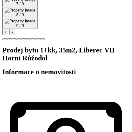
7 / 9
8 / 9
9 / 9
‹
›
Prodej bytu 1+kk, 35m2, Liberec VII –
Horní Růžodol
Informace o nemovitosti