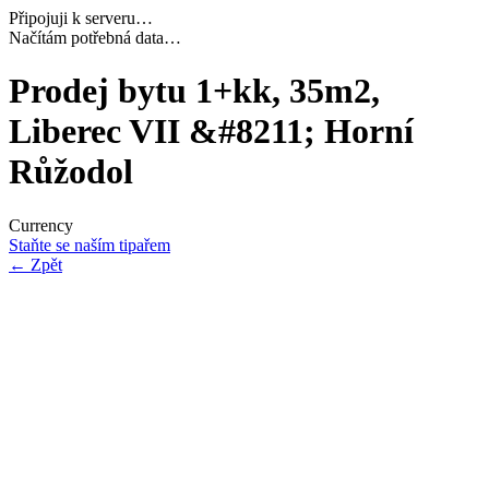
Připojuji k serveru…
Dokončuji inicializaci…
Prodej bytu 1+kk, 35m2,
Liberec VII &#8211; Horní
Růžodol
Currency
Staňte se naším tipařem
←
Zpět