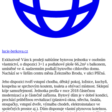
lucie-berkova.cz
Exkluzivně Vám k prodeji nabízíme bytovou jednotku v osobním
vlastnictví, o dispozici 3+1 a podlahové ploše 66,2m² s balkonem,
umístěné ve 4. nadzemním podlaží bytového cihlového domu.
Nachází se v širším centru města Železného Brodu, v ulici Příčná.
Jeho dispozici tvoří vstupní chodba, dětský pokoj, ložnice, kuchyň,
koupelna se sprchovým koutem, toaleta a obývací místnost. Sklepní
kóje samozřejmostí. Jednotka prošla v roce 2018 částečnou
modernizací a je částečně zařízena. Bytový dům je v dobré kondici,
prochází průběžnou revitalizací (plastová okna, střecha, fasáda,
stoupačky, vstupní dveře, výmalba chodeb, elektroinstalace ve
společných prostor aj.). Dům disponuje vlastní plynovou kotelnou.