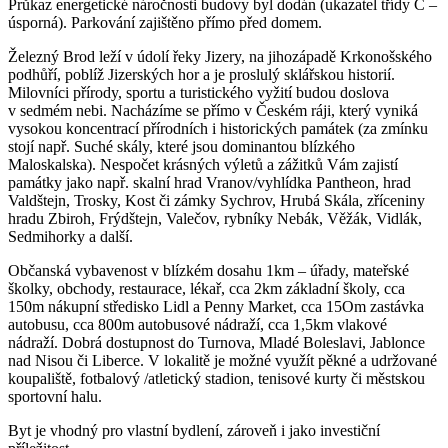
Průkaz energetické náročnosti budovy byl dodán (ukazatel třídy C –
úsporná). Parkování zajištěno přímo před domem.
Železný Brod leží v údolí řeky Jizery, na jihozápadě Krkonošského
podhůří, poblíž Jizerských hor a je proslulý sklářskou historií.
Milovníci přírody, sportu a turistického vyžití budou doslova
v sedmém nebi. Nacházíme se přímo v Českém ráji, který vyniká
vysokou koncentrací přírodních i historických památek (za zmínku
stojí např. Suché skály, které jsou dominantou blízkého
Maloskalska). Nespočet krásných výletů a zážitků Vám zajistí
památky jako např. skalní hrad Vranov/vyhlídka Pantheon, hrad
Valdštejn, Trosky, Kost či zámky Sychrov, Hrubá Skála, zříceniny
hradu Zbiroh, Frýdštejn, Valečov, rybníky Nebák, Věžák, Vidlák,
Sedmihorky a další.
Občanská vybavenost v blízkém dosahu 1km – úřady, mateřské
školky, obchody, restaurace, lékař, cca 2km základní školy, cca
150m nákupní středisko Lidl a Penny Market, cca 15Om zastávka
autobusu, cca 800m autobusové nádraží, cca 1,5km vlakové
nádraží. Dobrá dostupnost do Turnova, Mladé Boleslavi, Jablonce
nad Nisou či Liberce. V lokalitě je možné využít pěkné a udržované
koupaliště, fotbalový /atletický stadion, tenisové kurty či městskou
sportovní halu.
Byt je vhodný pro vlastní bydlení, zároveň i jako investiční