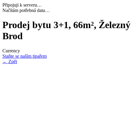
Připojuji k serveru…
Dokončuji inicializaci…
Prodej bytu 3+1, 66m², Železný
Brod
Currency
Staňte se naším tipařem
←
Zpět