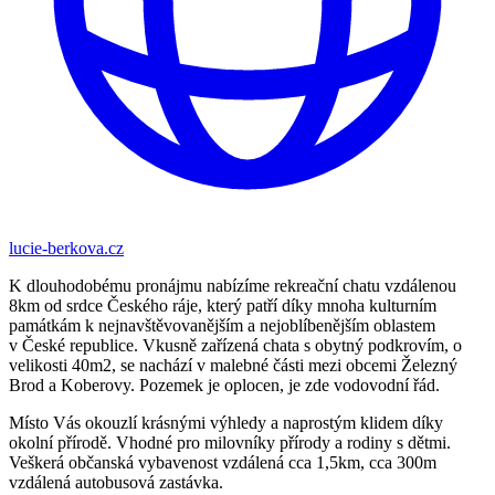
lucie-berkova.cz
K dlouhodobému pronájmu nabízíme rekreační chatu vzdálenou
8km od srdce Českého ráje, který patří díky mnoha kulturním
památkám k nejnavštěvovanějším a nejoblíbenějším oblastem
v České republice. Vkusně zařízená chata s obytný podkrovím, o
velikosti 40m2, se nachází v malebné části mezi obcemi Železný
Brod a Koberovy. Pozemek je oplocen, je zde vodovodní řád.
Místo Vás okouzlí krásnými výhledy a naprostým klidem díky
okolní přírodě. Vhodné pro milovníky přírody a rodiny s dětmi.
Veškerá občanská vybavenost vzdálená cca 1,5km, cca 300m
vzdálená autobusová zastávka.