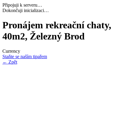
Připojuji k serveru…
Dokončuji inicializaci…
Pronájem rekreační chaty,
40m2, Železný Brod
Currency
Staňte se naším tipařem
←
Zpět