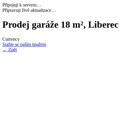
Připojuji k serveru…
Načítám potřebná data…
Prodej garáže 18 m², Liberec
Currency
Staňte se naším tipařem
←
Zpět