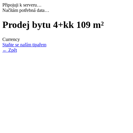
Připojuji k serveru…
Dokončuji inicializaci…
Prodej bytu 4+kk 109 m²
Currency
Staňte se naším tipařem
←
Zpět