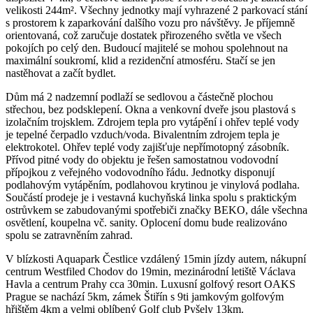
velikosti 244m². Všechny jednotky mají vyhrazené 2 parkovací stání
s prostorem k zaparkování dalšího vozu pro návštěvy. Je příjemně
orientovaná, což zaručuje dostatek přirozeného světla ve všech
pokojích po celý den. Budoucí majitelé se mohou spolehnout na
maximální soukromí, klid a rezidenční atmosféru. Stačí se jen
nastěhovat a začít bydlet.
Dům má 2 nadzemní podlaží se sedlovou a částečně plochou
střechou, bez podsklepení. Okna a venkovní dveře jsou plastová s
izolačním trojsklem. Zdrojem tepla pro vytápění i ohřev teplé vody
je tepelné čerpadlo vzduch/voda. Bivalentním zdrojem tepla je
elektrokotel. Ohřev teplé vody zajišťuje nepřímotopný zásobník.
Přívod pitné vody do objektu je řešen samostatnou vodovodní
přípojkou z veřejného vodovodního řádu. Jednotky disponují
podlahovým vytápěním, podlahovou krytinou je vinylová podlaha.
Součástí prodeje je i vestavná kuchyňská linka spolu s praktickým
ostrůvkem se zabudovanými spotřebiči značky BEKO, dále všechna
osvětlení, koupelna vč. sanity. Oplocení domu bude realizováno
spolu se zatravněním zahrad.
V blízkosti Aquapark Čestlice vzdálený 15min jízdy autem, nákupní
centrum Westfiled Chodov do 19min, mezinárodní letiště Václava
Havla a centrum Prahy cca 30min. Luxusní golfový resort OAKS
Prague se nachází 5km, zámek Štiřín s 9ti jamkovým golfovým
hřištěm 4km a velmi oblíbený Golf club Pyšely 13km.