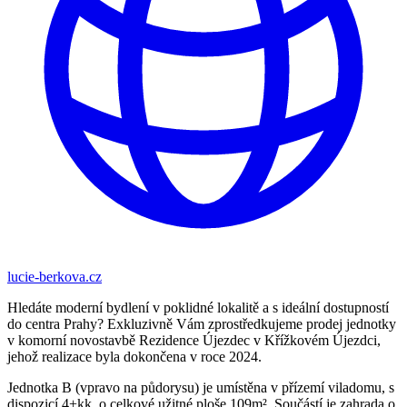
lucie-berkova.cz
Hledáte moderní bydlení v poklidné lokalitě a s ideální dostupností
do centra Prahy? Exkluzivně Vám zprostředkujeme prodej jednotky
v komorní novostavbě Rezidence Újezdec v Křížkovém Újezdci,
jehož realizace byla dokončena v roce 2024.
Jednotka B (vpravo na půdorysu) je umístěna v přízemí viladomu, s
dispozicí 4+kk, o celkové užitné ploše 109m². Součástí je zahrada o