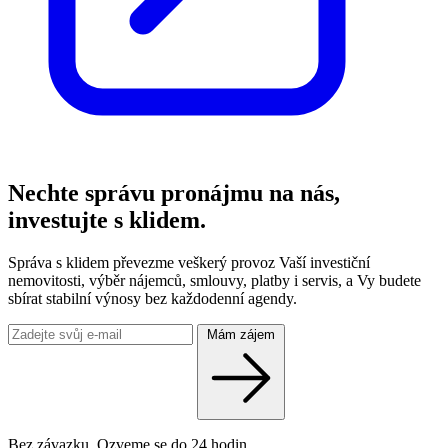
Nechte správu pronájmu na nás,
investujte s klidem.
Správa s klidem převezme veškerý provoz Vaší investiční
nemovitosti, výběr nájemců, smlouvy, platby i servis, a Vy budete
sbírat stabilní výnosy bez každodenní agendy.
Mám zájem
Bez závazku. Ozveme se do 24 hodin.