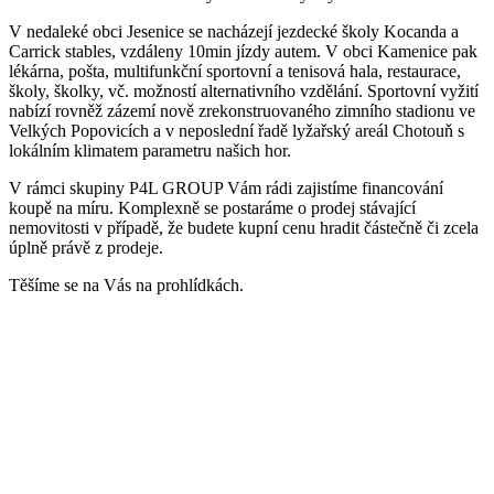
V nedaleké obci Jesenice se nacházejí jezdecké školy Kocanda a
Carrick stables, vzdáleny 10min jízdy autem. V obci Kamenice pak
lékárna, pošta, multifunkční sportovní a tenisová hala, restaurace,
školy, školky, vč. možností alternativního vzdělání. Sportovní vyžití
nabízí rovněž zázemí nově zrekonstruovaného zimního stadionu ve
Velkých Popovicích a v neposlední řadě lyžařský areál Chotouň s
lokálním klimatem parametru našich hor.
V rámci skupiny P4L GROUP Vám rádi zajistíme financování
koupě na míru. Komplexně se postaráme o prodej stávající
nemovitosti v případě, že budete kupní cenu hradit částečně či zcela
úplně právě z prodeje.
Těšíme se na Vás na prohlídkách.