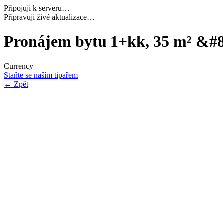
Připojuji k serveru…
Načítám potřebná data…
Pronájem bytu 1+kk, 35 m² &#8
Currency
Staňte se naším tipařem
←
Zpět