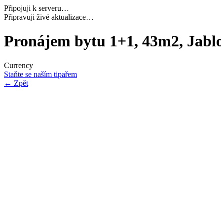
Připojuji k serveru…
Načítám potřebná data…
Pronájem bytu 1+1, 43m2, Jabl
Currency
Staňte se naším tipařem
←
Zpět