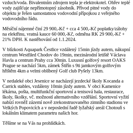
vzduch/voda. Bivalentním zdrojem tepla je elektrokotel. Ohřev teplé
vody zajišťuje nepřímotopný zásobník. Přívod pitné vody do
objektu je řešen samostatnou vodovodní přípojkou z veřejného
vodovodního řádu.
Měsíční nájemné činí 29 900,-Kč + cca 4 500,-Kč poplatky/zálohy
na elektřinu, vratná kauce 60 000,-Kč, odměna RK 29 900,-Kč +
21% DPH. K nastěhování od 1.1.2024.
V blízkosti Aquapark Čestlice vzdálený 15min jízdy autem, nákupní
centrum Westfiled Chodov do 19min, mezinárodní letiště Václava
Havla a centrum Prahy cca 30min. Luxusní golfový resort OAKS
Prague se nachází 5km, zámek Štiřín s 9ti jamkovým golfovým
hřištěm 4km a velmi oblíbený Golf club Pyšely 13km.
V nedaleké obci Jesenice se nacházejí jezdecké školy Kocanda a
Carrick stables, vzdáleny 10min jízdy autem. V obci Kamenice
lékárna, pošta, multifunkční sportovní a tenisová hala, restaurace,
školy, školky, vč. možností alternativního vzdělání. Sportovní vyžití
nabízí rovněž zázemí nově zrekonstruovaného zimního stadionu ve
Velkých Popovicích a v neposlední řadě lyžařský areál Chotouň s
lokálním klimatem parametru našich hor.
Těšíme se na Vás na prohlídkách.