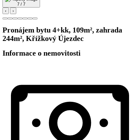
7 / 7
‹
›
Pronájem bytu 4+kk, 109m², zahrada
244m², Křížkový Újezdec
Informace o nemovitosti