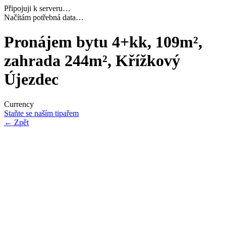
Připojuji k serveru…
Dokončuji inicializaci…
Pronájem bytu 4+kk, 109m²,
zahrada 244m², Křížkový
Újezdec
Currency
Staňte se naším tipařem
←
Zpět