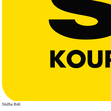
Služba BsK