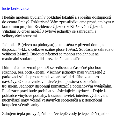
lucie-berkova.cz
Hledáte moderní bydlení v poklidné lokalitě a s ideální dostupností
do centra Prahy? Exkluzivně Vám zprostředkujeme pronájem bytu v
komorním projektu Rezidence Újezdec v Křížkovém Újezdci.
Viladům X-cross nabízí 3 bytové jednotky se zahradami a
velkorysými terasami.
Jednotka B (vlevo na půdorysu) je umístěna v přízemí domu, s
dispozicí 4+kk, o celkové užitné ploše 109m2. Součástí je zahrada o
velikosti 244m2. Budoucí nájemci se mohou spolehnout na
maximální soukromí, klid a rezidenční atmosféru.
Dům má 2 nadzemní podlaží se sedlovou a částečně plochou
střechou, bez podsklepení. Všechny jednotky mají vyhrazené 2
parkovací stání s prostorem k zaparkování dalšího vozu pro
návštěvy. Okna a venkovní dveře jsou plastová s izolačním
trojsklem. Jednotky disponují klimatizací a podlahovým vytápěním.
Finalizace prací bude probíhat v následujících týdnech. Dojde k
pokládce vinylové podlahy, k osazení světel, interiérových dveří,
kuchyňské linky včetně vestavných spotřebičů a k dokončení
koupelen včetně sanity.
Zdrojem tepla pro vytápění i ohřev teplé vody je tepelné čerpadlo