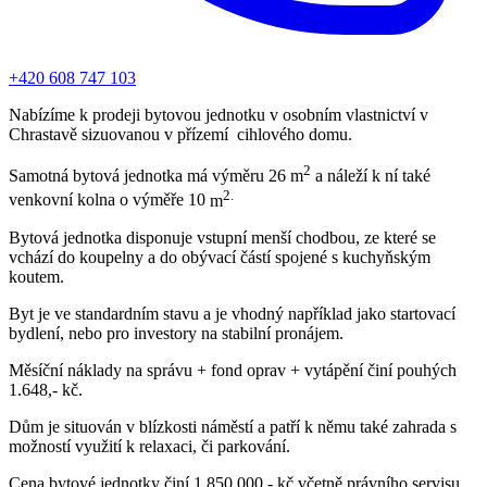
+420 608 747 103
Nabízíme k prodeji bytovou jednotku v osobním vlastnictví v
Chrastavě sizuovanou v přízemí cihlového domu.
2
Samotná bytová jednotka má výměru 26
m
a náleží k ní také
2.
venkovní kolna o výměře 10
m
Bytová jednotka disponuje vstupní menší chodbou, ze které se
vchází do koupelny a do obývací částí spojené s kuchyňským
koutem.
Byt je ve standardním stavu a je vhodný například jako startovací
bydlení, nebo pro investory na stabilní pronájem.
Měsíční náklady na správu + fond oprav + vytápění činí pouhých
1.648,- kč.
Dům je situován v blízkosti náměstí a patří k němu také zahrada s
možností využití k relaxaci, či parkování.
Cena bytové jednotky činí 1.850.000,- kč včetně právního servisu.