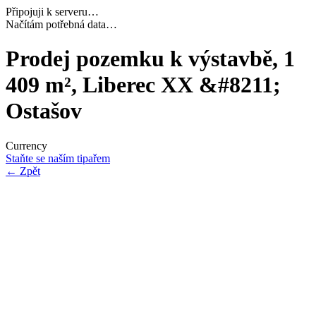
Připojuji k serveru…
Dokončuji inicializaci…
Prodej pozemku k výstavbě, 1
409 m², Liberec XX &#8211;
Ostašov
Currency
Staňte se naším tipařem
←
Zpět