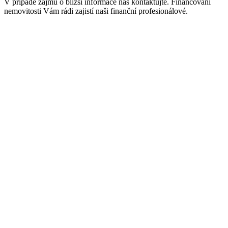
V případě zájmu o bližší informace nás kontaktujte. Financování
nemovitosti Vám rádi zajistí naši finanční profesionálové.