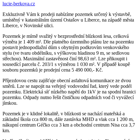
lucie-berkova.cz
Exkluzivně Vám k prodeji nabízíme pozemek určený k výstavbě,
umístěný v katastrálním území Ostašov u Liberce, na západě města
Liberce, v Novinské ulici.
Pozemek je mírně svažitý v bezprostřední blízkosti lesa, celková
výměra je 1 409 m². Dle platného územního plánu lze na pozemku
postavit jednopodlažní dům s obytným podkrovím venkovského
stylu (ve tvaru obdélníku, s výškovou hladinou 9 m, se sedlovou
střechou). Maximální zastavěnost činí 98,63 m². Lze přikoupit i
sousedící parcelu č. 203/1 s výměrou 1 030 m². V případě koupě
souboru pozemků je prodejní cena 5 490 000,- Kč.
Příjezdovou cestu zajišťuje obecní asfaltová komunikace ze dvou
směrů. Lze se napojit na veřejný vodovodní řad, který vede podél
pozemku. Elektrická síť nízkého napětí do 1kV je na spodní hranici
pozemku. Odpady nutno řešit čističkou odpadních vod či vyvážecí
jímkou.
Pozemek je v klidné lokalitě, v blízkosti se nachází mateřská a
základní škola cca 800 m, dále zastávka MHD a vlak cca 1 200 m,
nákupní centrum Géčko cca 3 km a obchodní centrum Nisa cca 3,7
km.