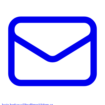
lucie.berkova@bydlimesklidem.cz