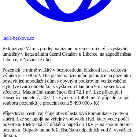
lucie-berkova.cz
Exkluzivně Vám k prodeji nabízíme pozemek určený k výstavbě,
umístěný v katastrálním území Ostašov u Liberce, na západě města
Liberce, v Novinské ulici.
Pozemek je mírně svažitý v bezprostřední blízkosti lesa, celková
výměra je 1 030 m². Dle platného územního plánu lze na pozemku
postavit jednopodlažní dům s obytným podkrovím venkovského
stylu (ve tvaru obdélníku, s výškovou hladinou 9 m, se sedlovou
střechou). Maximální zastavěnost činí 72,1 m². Lze přikoupit i
sousedící parcelu č. 203/11 s výměrou 1 409 m². V případě koupě
souboru pozemků je prodejní cena 5 490 000,- Kč.
Příjezdovou cestu zajišťuje obecní asfaltová komunikace ze dvou
směrů. Lze se napojit na veřejný vodovodní řad, který vede podél
pozemku. Elektrická síť nízkého napětí do 1kV je na spodní hranici
pozemku. Odpady nutno řešit čističkou odpadních vod či vyvážecí
jímkou.