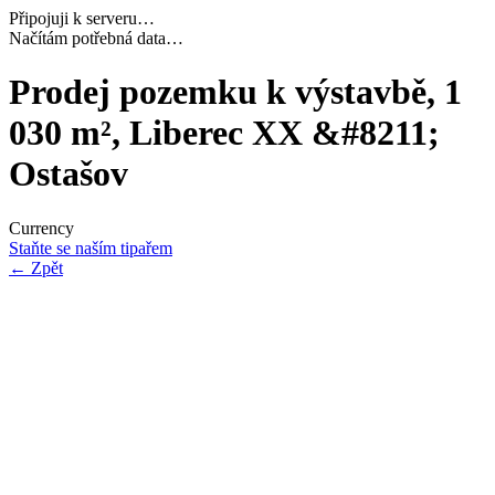
Připojuji k serveru…
Dokončuji inicializaci…
Prodej pozemku k výstavbě, 1
030 m², Liberec XX &#8211;
Ostašov
Currency
Staňte se naším tipařem
←
Zpět