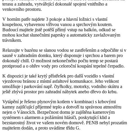
terasu a zahradu, vytvářející dokonalé spojení vnitřního a
venkovního prostoru.
V horním patře najdete 3 pokoje a hlavní ložnici s vlastní
koupelnou, vybavenou vířivou vanou a sprchovým koutem.
Budoucí majitele jistě potěší přímý vstup na balkón, odkud se
mohou kochat slunečními paprsky a automaticky zavlažovaným
trávníkem.
Relaxujte v bazénu se slanou vodou se zastřešením a odpočiňte si v
sauně v zahradním domku, který disponuje i sprchou a barem pro
dokonalý chill. O možnost nekonečného počtu temp se postará
protiproud a o ohřev vody pro celoroční koupání tepelné čerpadlo.
K dispozici je také krytý přístřešek pro další vozidlo s vlastní
vjezdovou bránou z místní asfaltové komunikace. Jeho velikost
umožňuje i parkování např. čtyřkolky, motorky, vodního skútru a
ještě zbývá prostor pro zahradní nábytek anebo dřevo do krbu.
Vytápění je řešeno plynovým kotlem v kombinaci s krbovými
kamny zajišťující příjemné teplo a dotvoří tu správnou atmosféru
nejen o Vánocích. Bezpečnost domu je zajištěna kamerovým
systémem s alarmem a požárními hlásiči, poskytující klid a
bezstarostný život ve vašem novém domově. PENB nebyl prozatím
majitelem dodán, a proto uvádíme třídu G.