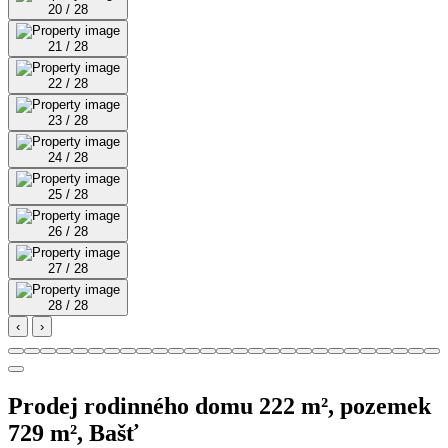
20 / 28
21 / 28
22 / 28
23 / 28
24 / 28
25 / 28
26 / 28
27 / 28
28 / 28
‹
›
Prodej rodinného domu 222 m², pozemek
729 m², Bašť