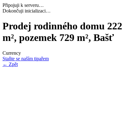
Připojuji k serveru…
Dokončuji inicializaci…
Prodej rodinného domu 222
m², pozemek 729 m², Bašť
Currency
Staňte se naším tipařem
←
Zpět