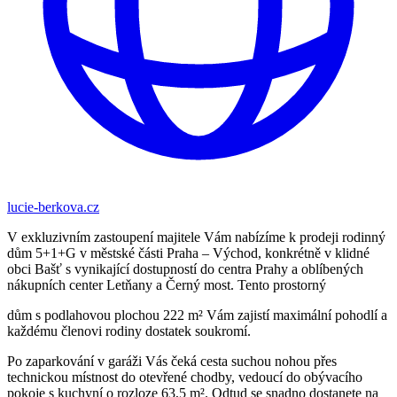
lucie-berkova.cz
V exkluzivním zastoupení majitele Vám nabízíme k prodeji rodinný
dům 5+1+G v městské části Praha – Východ, konkrétně v klidné
obci Bašť s vynikající dostupností do centra Prahy a oblíbených
nákupních center Letňany a Černý most. Tento prostorný
dům s podlahovou plochou 222 m² Vám zajistí maximální pohodlí a
každému členovi rodiny dostatek soukromí.
Po zaparkování v garáži Vás čeká cesta suchou nohou přes
technickou místnost do otevřené chodby, vedoucí do obývacího
pokoje s kuchyní o rozloze 63,5 m². Odtud se snadno dostanete na