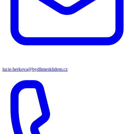
lucie.berkova@bydlimesklidem.cz