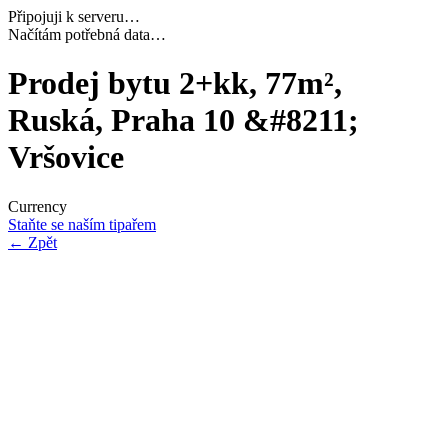
Připojuji k serveru…
Dokončuji inicializaci…
Prodej bytu 2+kk, 77m²,
Ruská, Praha 10 &#8211;
Vršovice
Currency
Staňte se naším tipařem
←
Zpět