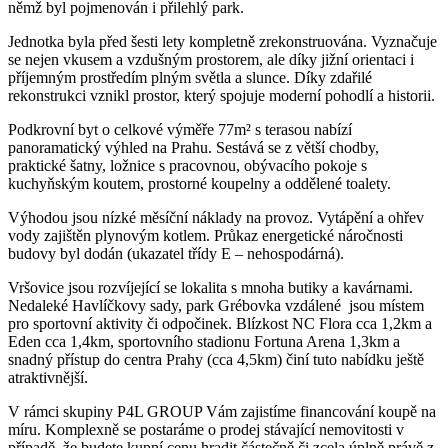
němž byl pojmenován i přilehlý park.
Jednotka byla před šesti lety kompletně zrekonstruována. Vyznačuje
se nejen vkusem a vzdušným prostorem, ale díky jižní orientaci i
příjemným prostředím plným světla a slunce. Díky zdařilé
rekonstrukci vznikl prostor, který spojuje moderní pohodlí a historii.
Podkrovní byt o celkové výměře 77m² s terasou nabízí
panoramatický výhled na Prahu. Sestává se z větší chodby,
praktické šatny, ložnice s pracovnou, obývacího pokoje s
kuchyňským koutem, prostorné koupelny a oddělené toalety.
Výhodou jsou nízké měsíční náklady na provoz. Vytápění a ohřev
vody zajištěn plynovým kotlem. Průkaz energetické náročnosti
budovy byl dodán (ukazatel třídy E – nehospodárná).
Vršovice jsou rozvíjející se lokalita s mnoha butiky a kavárnami.
Nedaleké Havlíčkovy sady, park Grébovka vzdálené jsou místem
pro sportovní aktivity či odpočinek. Blízkost NC Flora cca 1,2km a
Eden cca 1,4km, sportovního stadionu Fortuna Arena 1,3km a
snadný přístup do centra Prahy (cca 4,5km) činí tuto nabídku ještě
atraktivnější.
V rámci skupiny P4L GROUP Vám zajistíme financování koupě na
míru. Komplexně se postaráme o prodej stávající nemovitosti v
případě, že budete kupní cenu hradit částečně či zcela úplně právě z