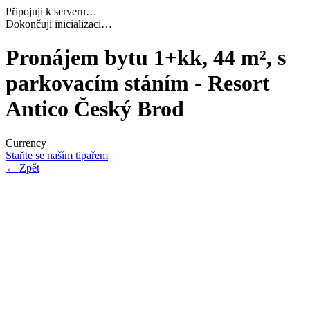
Připojuji k serveru…
Navazuji bezpečné spojení…
Pronájem bytu 1+kk, 44 m², s
parkovacím stáním - Resort
Antico Český Brod
Currency
Staňte se naším tipařem
←
Zpět