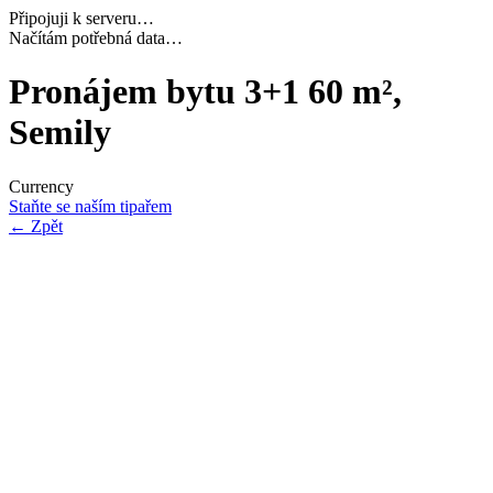
Připojuji k serveru…
Navazuji bezpečné spojení…
Pronájem bytu 3+1 60 m²,
Semily
Currency
Staňte se naším tipařem
←
Zpět