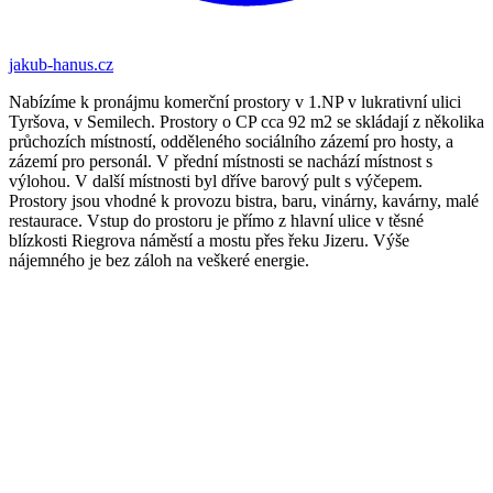
jakub-hanus.cz
Nabízíme k pronájmu komerční prostory v 1.NP v lukrativní ulici
Tyršova, v Semilech. Prostory o CP cca 92 m2 se skládají z několika
průchozích místností, odděleného sociálního zázemí pro hosty, a
zázemí pro personál. V přední místnosti se nachází místnost s
výlohou. V další místnosti byl dříve barový pult s výčepem.
Prostory jsou vhodné k provozu bistra, baru, vinárny, kavárny, malé
restaurace. Vstup do prostoru je přímo z hlavní ulice v těsné
blízkosti Riegrova náměstí a mostu přes řeku Jizeru. Výše
nájemného je bez záloh na veškeré energie.