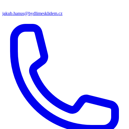
jakub.hanus@bydlimesklidem.cz