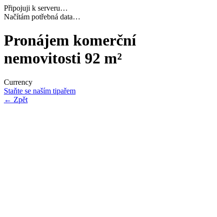
Připojuji k serveru…
Dokončuji inicializaci…
Pronájem komerční
nemovitosti 92 m²
Currency
Staňte se naším tipařem
←
Zpět