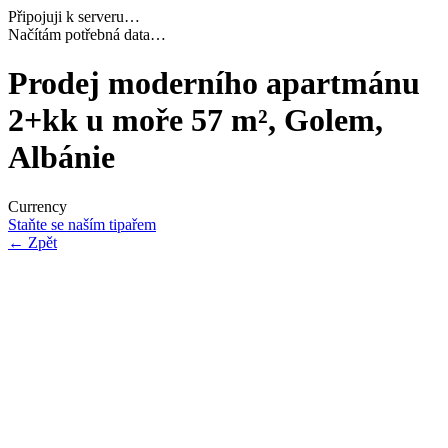
Připojuji k serveru…
Navazuji bezpečné spojení…
Prodej moderního apartmánu
2+kk u moře 57 m², Golem,
Albánie
Currency
Staňte se naším tipařem
←
Zpět