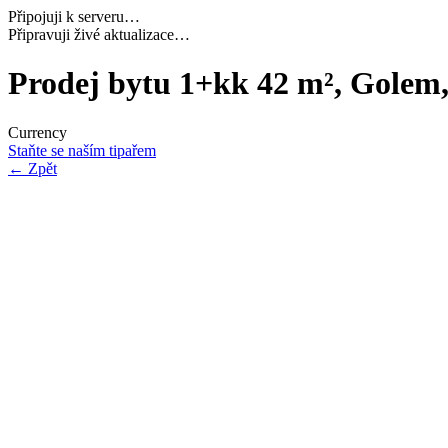
Připojuji k serveru…
Načítám potřebná data…
Prodej bytu 1+kk 42 m², Golem,
Currency
Staňte se naším tipařem
←
Zpět