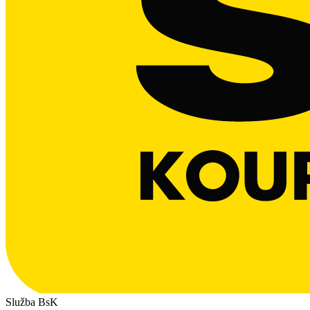
Služba BsK