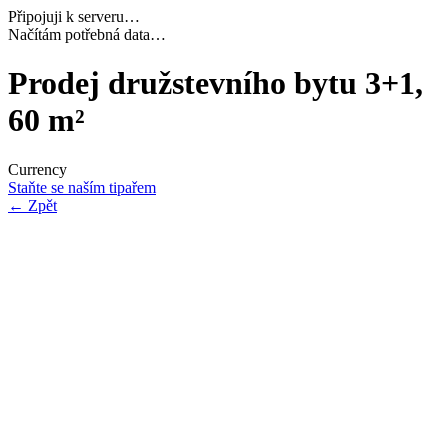
Připojuji k serveru…
Dokončuji inicializaci…
Prodej družstevního bytu 3+1,
60 m²
Currency
Staňte se naším tipařem
←
Zpět