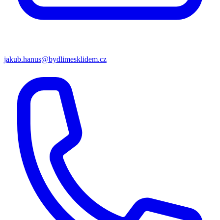
jakub.hanus@bydlimesklidem.cz