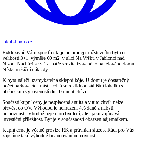
jakub-hanus.cz
Exkluzivně Vám zprostředkujeme prodej družstevního bytu o
velikosti 3+1, výměře 60 m2, v ulici Na Vršku v Jablonci nad
Nisou. Nachází se v 12. patře zrevitalizovaného panelového domu.
Nízké měsíční náklady.
K bytu náleží uzamykatelná sklepní kóje. U domu je dostatečný
počet parkovacích míst. Jedná se o klidnou sídlištní lokalitu s
občanskou vybaveností do 10 minut chůze.
Součástí kupní ceny je nesplacená anuita a v tuto chvíli nelze
převést do OV. Výhodou je nehrazení 4% daně z nabytí
nemovitosti. Vhodné nejen pro bydlení, ale i jako zajímavá
investiční příležitost. Byt je v současnosti obsazen nájemníkem.
Kupní cena je včetně provize RK a právních služeb. Rádi pro Vás
zajistíme také výhodné financování nemovitosti.