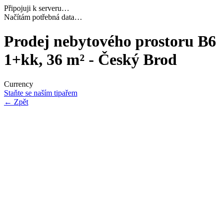
Připojuji k serveru…
Navazuji bezpečné spojení…
Prodej nebytového prostoru B6
1+kk, 36 m² - Český Brod
Currency
Staňte se naším tipařem
←
Zpět