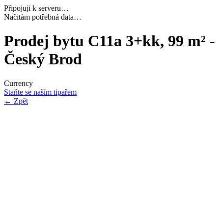
Připojuji k serveru…
Navazuji bezpečné spojení…
Prodej bytu C11a 3+kk, 99 m² -
Český Brod
Currency
Staňte se naším tipařem
←
Zpět