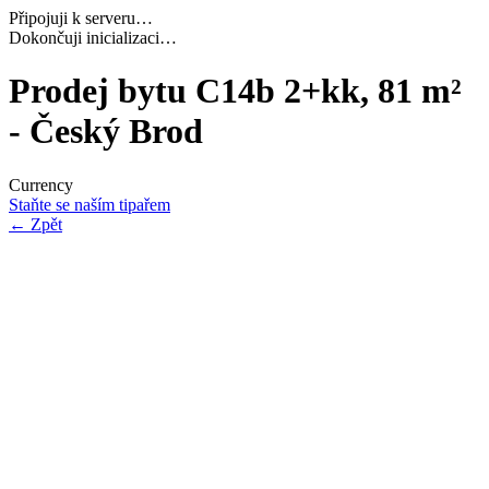
Připojuji k serveru…
Navazuji bezpečné spojení…
Prodej bytu C14b 2+kk, 81 m²
- Český Brod
Currency
Staňte se naším tipařem
←
Zpět