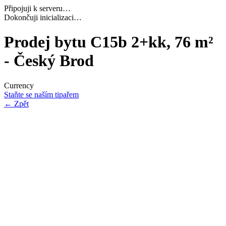
Připojuji k serveru…
Ověřuji identitu relace…
Prodej bytu C15b 2+kk, 76 m²
- Český Brod
Currency
Staňte se naším tipařem
←
Zpět