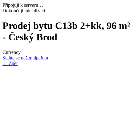
Připojuji k serveru…
Navazuji bezpečné spojení…
Prodej bytu C13b 2+kk, 96 m²
- Český Brod
Currency
Staňte se naším tipařem
←
Zpět