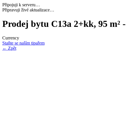
Připojuji k serveru…
Dokončuji inicializaci…
Prodej bytu C13a 2+kk, 95 m² -
Currency
Staňte se naším tipařem
←
Zpět