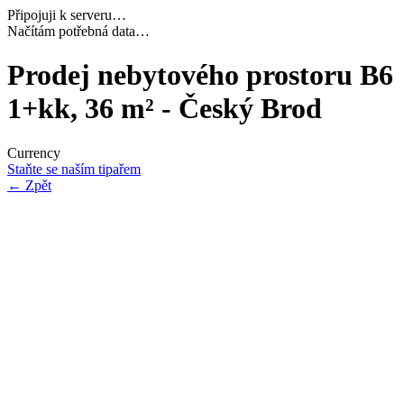
Připojuji k serveru…
Navazuji bezpečné spojení…
Prodej nebytového prostoru B6
1+kk, 36 m² - Český Brod
Currency
Staňte se naším tipařem
←
Zpět