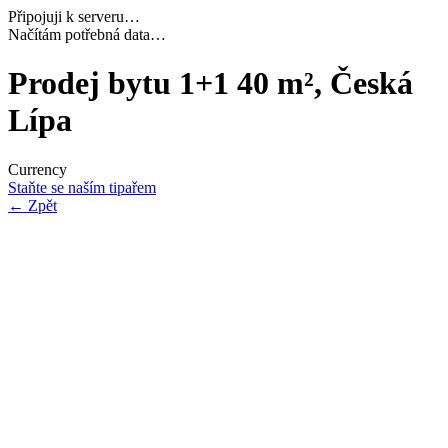
Připojuji k serveru…
Navazuji bezpečné spojení…
Prodej bytu 1+1 40 m², Česká
Lípa
Currency
Staňte se naším tipařem
←
Zpět