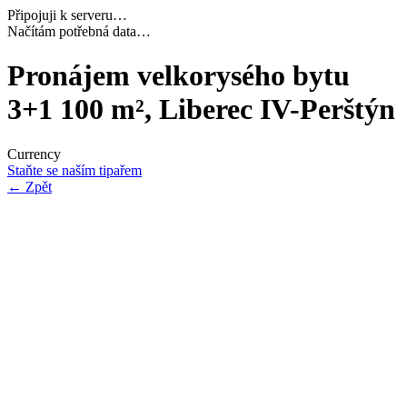
Připojuji k serveru…
Navazuji bezpečné spojení…
Pronájem velkorysého bytu
3+1 100 m², Liberec IV-Perštýn
Currency
Staňte se naším tipařem
←
Zpět