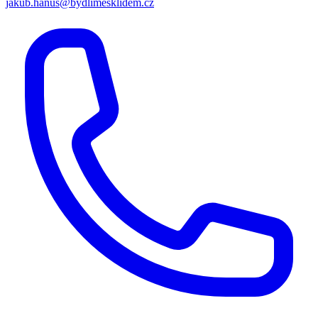
jakub.hanus@bydlimesklidem.cz