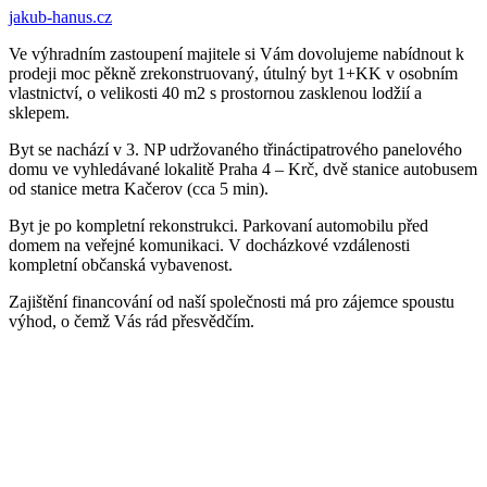
jakub-hanus.cz
Ve výhradním zastoupení majitele si Vám dovolujeme nabídnout k
prodeji moc pěkně zrekonstruovaný, útulný byt 1+KK v osobním
vlastnictví, o velikosti 40 m2 s prostornou zasklenou lodžií a
sklepem.
Byt se nachází v 3. NP udržovaného třináctipatrového panelového
domu ve vyhledávané lokalitě Praha 4 – Krč, dvě stanice autobusem
od stanice metra Kačerov (cca 5 min).
Byt je po kompletní rekonstrukci. Parkovaní automobilu před
domem na veřejné komunikaci. V docházkové vzdálenosti
kompletní občanská vybavenost.
Zajištění financování od naší společnosti má pro zájemce spoustu
výhod, o čemž Vás rád přesvědčím.