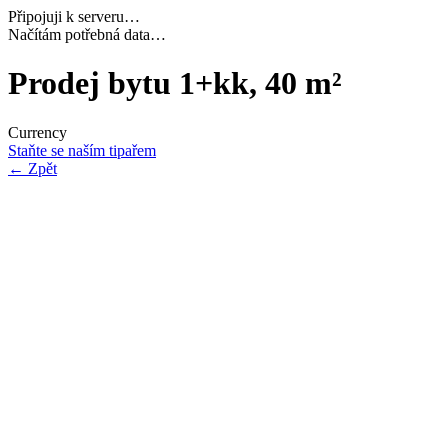
Připojuji k serveru…
Dokončuji inicializaci…
Prodej bytu 1+kk, 40 m²
Currency
Staňte se naším tipařem
←
Zpět