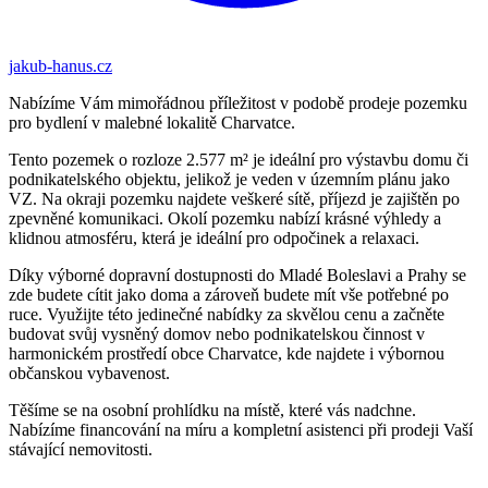
jakub-hanus.cz
Nabízíme Vám mimořádnou příležitost v podobě prodeje pozemku
pro bydlení v malebné lokalitě Charvatce.
Tento pozemek o rozloze 2.577 m² je ideální pro výstavbu domu či
podnikatelského objektu, jelikož je veden v územním plánu jako
VZ. Na okraji pozemku najdete veškeré sítě, příjezd je zajištěn po
zpevněné komunikaci. Okolí pozemku nabízí krásné výhledy a
klidnou atmosféru, která je ideální pro odpočinek a relaxaci.
Díky výborné dopravní dostupnosti do Mladé Boleslavi a Prahy se
zde budete cítit jako doma a zároveň budete mít vše potřebné po
ruce. Využijte této jedinečné nabídky za skvělou cenu a začněte
budovat svůj vysněný domov nebo podnikatelskou činnost v
harmonickém prostředí obce Charvatce, kde najdete i výbornou
občanskou vybavenost.
Těšíme se na osobní prohlídku na místě, které vás nadchne.
Nabízíme financování na míru a kompletní asistenci při prodeji Vaší
stávající nemovitosti.