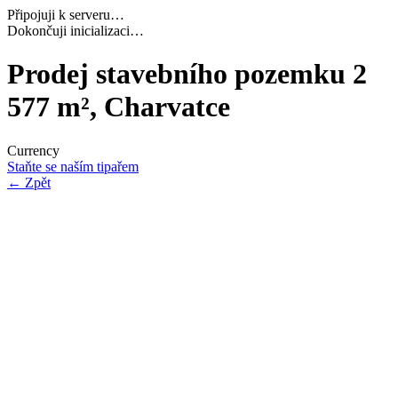
Připojuji k serveru…
Navazuji bezpečné spojení…
Prodej stavebního pozemku 2
577 m², Charvatce
Currency
Staňte se naším tipařem
←
Zpět