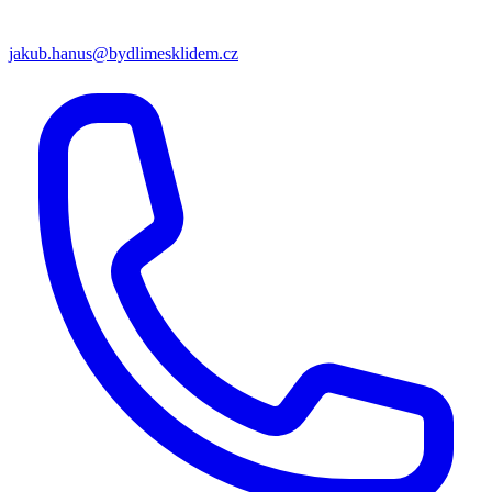
jakub.hanus@bydlimesklidem.cz