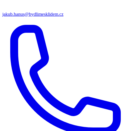
jakub.hanus@bydlimesklidem.cz