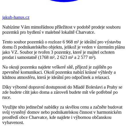
jakub-hanus.cz
Nabízíme Vám mimořádnou příležitost v podobě prodeje souboru
pozemků pro bydlení v malebné lokalitě Charvatce.
Tento soubor pozemků o rozloze 6 968 m² je ideální pro výstavbu
domu či podnikatelského objektu, jelikož je veden v územním plánu
jako VZ. Soubor je tvořen 3 pozemky, které je majitel ochoten
prodat i samostatně (1768 m², 2 623 m² a 2 577 m²).
Na okraji pozemku najdete veškeré sítě, příjezd je zajištěn po
zpevněné komunikaci. Okolí pozemku nabízí krásné výhledy a
klidnou atmosféru, která je ideální pro odpočinek a relaxaci.
Díky výborné dopravní dostupnosti do Mladé Boleslavi a Prahy se
zde budete cítit jako doma a zároveň budete mít vše potřebné po
ruce.
Využijte této jedinečné nabídky za skvělou cenu a začněte budovat
svůj vysněný domov nebo podnikatelskou činnost v harmonickém
prostředí obce Charvatce, kde najdete i výbornou občanskou
vybavenost.