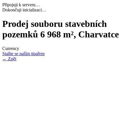
Připojuji k serveru…
Navazuji bezpečné spojení…
Prodej souboru stavebních
pozemků 6 968 m², Charvatce
Currency
Staňte se naším tipařem
←
Zpět