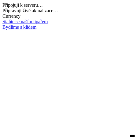
Připojuji k serveru…
Načítám potřebná data…
Currency
Staňte se naším tipařem
Bydlíme s klidem