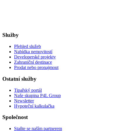
Služby
Přehled služeb
Nabídka nemovitostí
Developerské projekty
Zahraniční destinace
Prodat nebo pronajmout
Ostatní služby
Tipařský portál
Naše skupina P4L Group
Newsletter
Hypoteční kalkulačka
Společnost
Staňte se naším partnerem