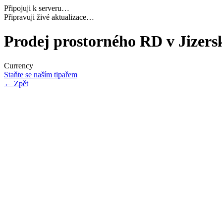
Připojuji k serveru…
Načítám potřebná data…
Prodej prostorného RD v Jizers
Currency
Staňte se naším tipařem
←
Zpět