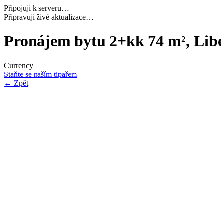
Připojuji k serveru…
Načítám potřebná data…
Pronájem bytu 2+kk 74 m², Libe
Currency
Staňte se naším tipařem
←
Zpět