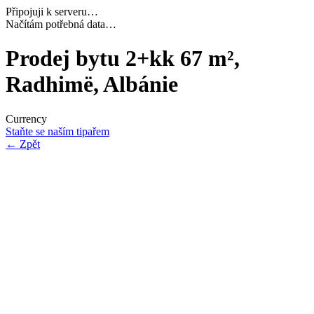
Připojuji k serveru…
Navazuji bezpečné spojení…
Prodej bytu 2+kk 67 m²,
Radhimë, Albánie
Currency
Staňte se naším tipařem
←
Zpět