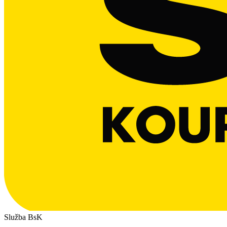
Služba BsK