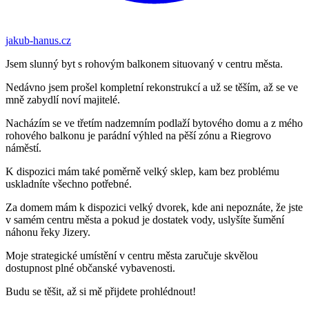
jakub-hanus.cz
Jsem slunný byt s rohovým balkonem situovaný v centru města.
Nedávno jsem prošel kompletní rekonstrukcí a už se těším, až se ve
mně zabydlí noví majitelé.
Nacházím se ve třetím nadzemním podlaží bytového domu a z mého
rohového balkonu je parádní výhled na pěší zónu a Riegrovo
náměstí.
K dispozici mám také poměrně velký sklep, kam bez problému
uskladníte všechno potřebné.
Za domem mám k dispozici velký dvorek, kde ani nepoznáte, že jste
v samém centru města a pokud je dostatek vody, uslyšíte šumění
náhonu řeky Jizery.
Moje strategické umístění v centru města zaručuje skvělou
dostupnost plné občanské vybavenosti.
Budu se těšit, až si mě přijdete prohlédnout!