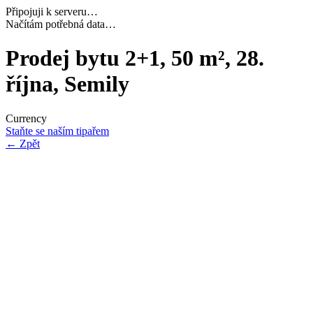
Připojuji k serveru…
Dokončuji inicializaci…
Prodej bytu 2+1, 50 m², 28.
října, Semily
Currency
Staňte se naším tipařem
←
Zpět