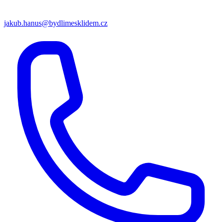
jakub.hanus@bydlimesklidem.cz