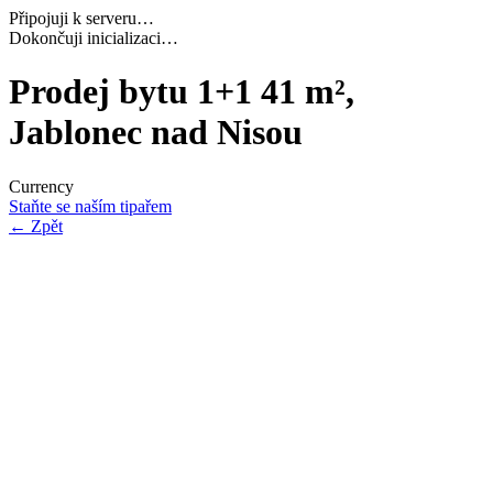
Připojuji k serveru…
Navazuji bezpečné spojení…
Prodej bytu 1+1 41 m²,
Jablonec nad Nisou
Currency
Staňte se naším tipařem
←
Zpět