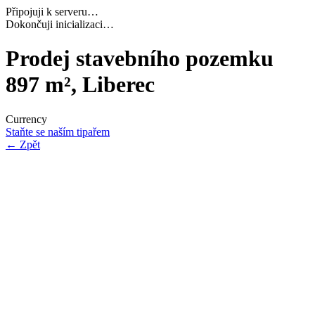
Připojuji k serveru…
Navazuji bezpečné spojení…
Prodej stavebního pozemku
897 m², Liberec
Currency
Staňte se naším tipařem
←
Zpět