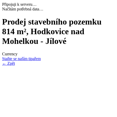
Připojuji k serveru…
Navazuji bezpečné spojení…
Prodej stavebního pozemku
814 m², Hodkovice nad
Mohelkou - Jílové
Currency
Staňte se naším tipařem
←
Zpět