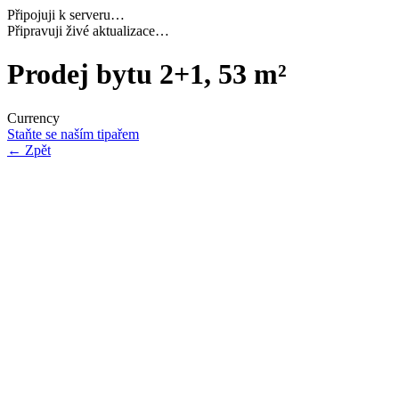
Připojuji k serveru…
Načítám potřebná data…
Prodej bytu 2+1, 53 m²
Currency
Staňte se naším tipařem
←
Zpět