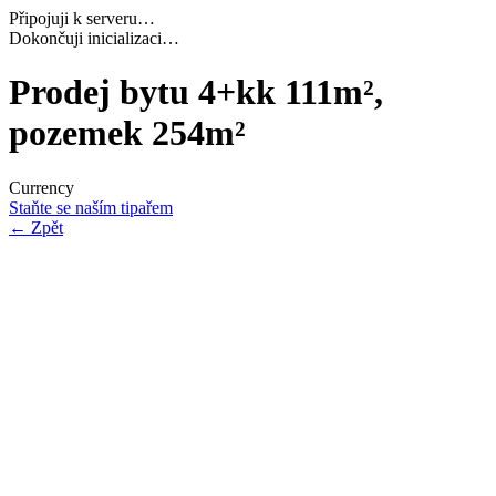
Připojuji k serveru…
Navazuji bezpečné spojení…
Prodej bytu 4+kk 111m²,
pozemek 254m²
Currency
Staňte se naším tipařem
←
Zpět