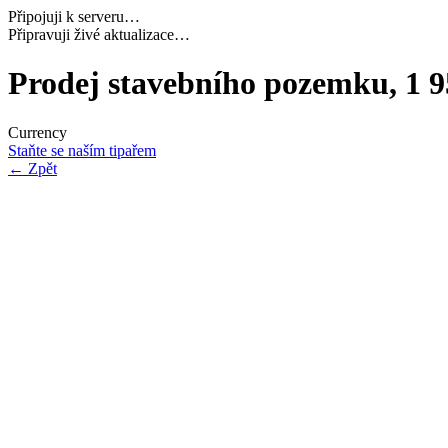
Připojuji k serveru…
Načítám potřebná data…
Prodej stavebního pozemku, 1 9
Currency
Staňte se naším tipařem
←
Zpět