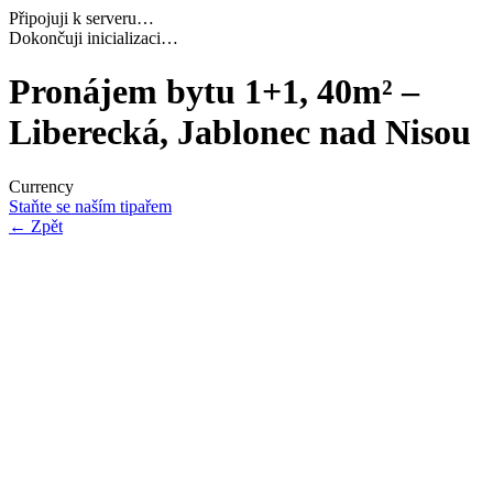
Připojuji k serveru…
Navazuji bezpečné spojení…
Pronájem bytu 1+1, 40m² –
Liberecká, Jablonec nad Nisou
Currency
Staňte se naším tipařem
←
Zpět