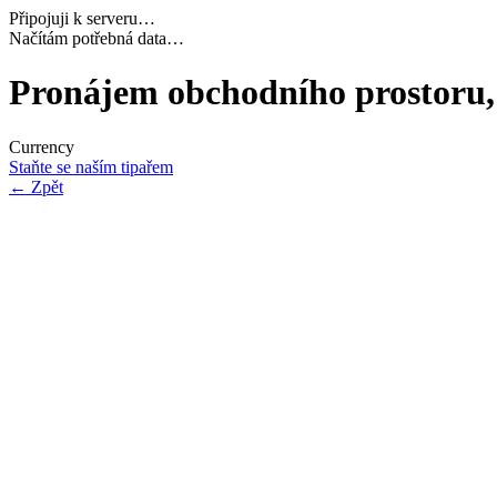
Připojuji k serveru…
Dokončuji inicializaci…
Pronájem obchodního prostoru, 
Currency
Staňte se naším tipařem
←
Zpět