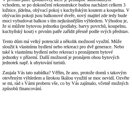
vchodem, se po dokončení rekonstrukce budou nacházet celkem 3
ložnice, jídelna, obývací pokoj s kuchyňským koutem a koupelna. V
obývacím pokoji jsou balkonové dveře, nový majitel zde tedy bude
moci vybudovat balkon s tím nejkrásnějším výhledem. Výhodou je,
že si můžete bytovou jednotku (podlahy, barvy povrchů, koupelnu,
kuchyňský kout) v prvním patře zařídit přesně podle svých představ.
Tento dům má velký potenciál a několik možností využití. Může
sloužit k vlastnímu bydlení nebo rekreaci pro dvě generace. Nebo
také k vlastnímu bydlení nebo rekreaci s pronájmem bytové
jednotky v přízemí. Další možností je pronájem obou bytových
jednotek např. k ubytování turistů.
Zaujala Vás tato nabídka? Věřím, že ano, protože domů s takovým
otevřeným výhledem a širokou škálou využití se moc nevidí. Ozvěte
se mi, rád s Vámi proberu vše, co by Vás zajímalo, včetně možných
způsobů financování.