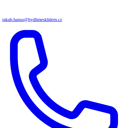
jakub.hanus@bydlimesklidem.cz