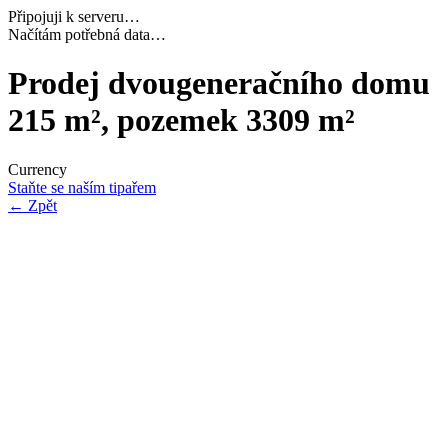
Připojuji k serveru…
Načítám potřebná data…
Prodej dvougeneračního domu
215 m², pozemek 3309 m²
Currency
Staňte se naším tipařem
←
Zpět