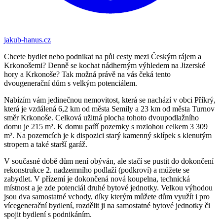
jakub-hanus.cz
Chcete bydlet nebo podnikat na půl cesty mezi Českým rájem a
Krkonošemi? Denně se kochat nádherným výhledem na Jizerské
hory a Krkonoše? Tak možná právě na vás čeká tento
dvougenerační dům s velkým potenciálem.
Nabízím vám jedinečnou nemovitost, která se nachází v obci Příkrý,
která je vzdálená 6,2 km od města Semily a 23 km od města Turnov
směr Krkonoše. Celková užitná plocha tohoto dvoupodlažního
domu je 215 m². K domu patří pozemky s rozlohou celkem 3 309
m². Na pozemcích je k dispozici starý kamenný sklípek s klenutým
stropem a také starší garáž.
V současné době dům není obýván, ale stačí se pustit do dokončení
rekonstrukce 2. nadzemního podlaží (podkroví) a můžete se
zabydlet. V přízemí je dokončená nová koupelna, technická
místnost a je zde potenciál druhé bytové jednotky. Velkou výhodou
jsou dva samostatné vchody, díky kterým můžete dům využít i pro
vícegenerační bydlení, rozdělit ji na samostatné bytové jednotky či
spojit bydlení s podnikáním.