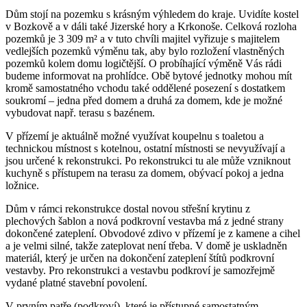
Dům stojí na pozemku s krásným výhledem do kraje. Uvidíte kostel
v Bozkově a v dáli také Jizerské hory a Krkonoše. Celková rozloha
pozemků je 3 309 m² a v tuto chvíli majitel vyřizuje s majitelem
vedlejších pozemků výměnu tak, aby bylo rozložení vlastněných
pozemků kolem domu logičtější. O probíhající výměně Vás rádi
budeme informovat na prohlídce. Obě bytové jednotky mohou mít
kromě samostatného vchodu také oddělené posezení s dostatkem
soukromí – jedna před domem a druhá za domem, kde je možné
vybudovat např. terasu s bazénem.
V přízemí je aktuálně možné využívat koupelnu s toaletou a
technickou místnost s kotelnou, ostatní místnosti se nevyužívají a
jsou určené k rekonstrukci. Po rekonstrukci tu ale může vzniknout
kuchyně s přístupem na terasu za domem, obývací pokoj a jedna
ložnice.
Dům v rámci rekonstrukce dostal novou střešní krytinu z
plechových šablon a nová podkrovní vestavba má z jedné strany
dokončené zateplení. Obvodové zdivo v přízemí je z kamene a cihel
a je velmi silné, takže zateplovat není třeba. V domě je uskladněn
materiál, který je určen na dokončení zateplení štítů podkrovní
vestavby. Pro rekonstrukci a vestavbu podkroví je samozřejmě
vydané platné stavební povolení.
V prvním patře (podkroví), které je přístupné samostatným