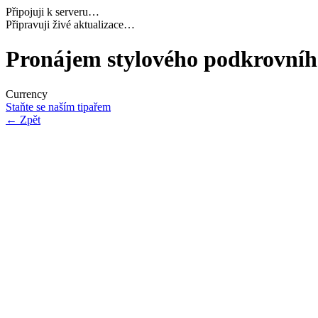
Připojuji k serveru…
Načítám potřebná data…
Pronájem stylového podkrovníh
Currency
Staňte se naším tipařem
←
Zpět